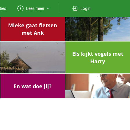
ties
Lees meer
Login
Mieke gaat fietsen
met Ank
Els kijkt vogels met
Harry
En wat doe jij?