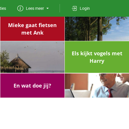
ties
Lees meer
Login
Mieke gaat fietsen
met Ank
Els kijkt vogels met
Harry
En wat doe jij?